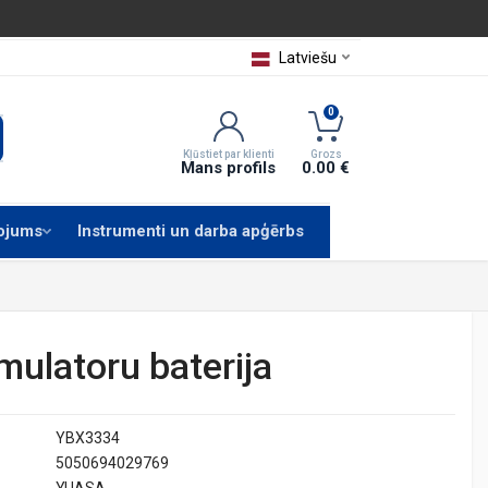
Latviešu
0
Kļūstiet par klienti
Grozs
Mans profils
0.00 €
kojums
Instrumenti un darba apģērbs
mulatoru baterija
YBX3334
5050694029769
YUASA