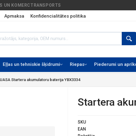
AS UN KOMERCTRANSPORTS
Apmaksa
Konfidencialitātes politika
Eļļas un tehniskie šķidrumi
Riepas
Piederumi un aprī
UASA Startera akumulatoru baterija YBX3334
Startera aku
SKU
EAN
Ražotājs