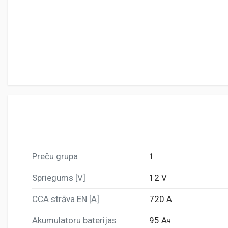
Preču grupa
1
Spriegums [V]
12 V
CCA strāva EN [A]
720 A
Akumulatoru baterijas
95 Ач