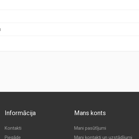
u
Informācija
Mans konts
Kontakti
Mani pasūtījumi
Piegāde
Mani kontakti un uzstādījumi