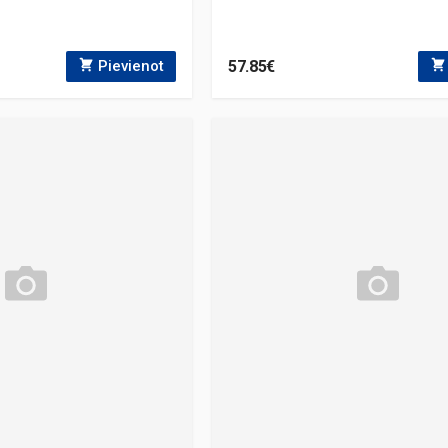
57.85€
Pievienot