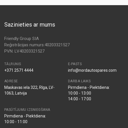
Sazinieties ar mums
Friendly Group SIA
Reģistrācijas numurs:40203321527
PVN: LV40203321527
TĀLRUNIS
E-PASTS
+371 2571 4444
info@nordautospares.com
ADRESE
DARBA LAIKS
Maskavas iela 322, Rīga, LV-
Pirmdiena - Piektdiena:
1063, Latvija
10:00 - 13:00
14:00 - 17:00
PASŪTĪJUMU IZSNIEGŠANA
Pirmdiena - Piektdiena:
10:00 - 11:00