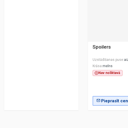
Spoilers
Uzstādīšanas puse
ai
Krāsa
melns
Nav noliktavā
Pieprasīt ce