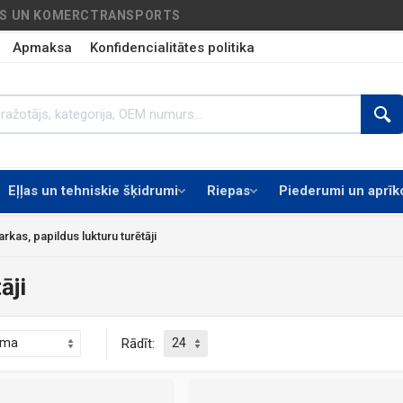
AS UN KOMERCTRANSPORTS
Apmaksa
Konfidencialitātes politika
Eļļas un tehniskie šķidrumi
Riepas
Piederumi un aprī
 arkas, papildus lukturu turētāji
āji
Rādīt: