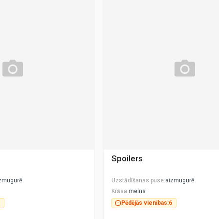
Spoilers
zmugurē
Uzstādīšanas puse
aizmugurē
Krāsa
melns
Pēdējās vienības:
6