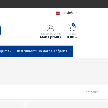
Latviešu
0
Kļūstiet par klienti
Grozs
Mans profils
0.00 €
kojums
Instrumenti un darba apģērbs
7 produkti