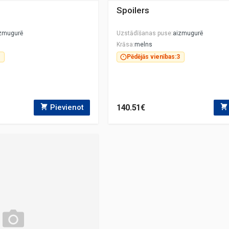
Spoilers
zmugurē
Uzstādīšanas puse
aizmugurē
Krāsa
melns
Pēdējās vienības:
3
140.51€
Pievienot