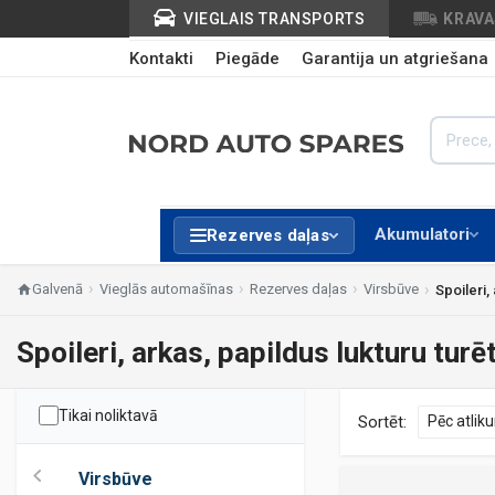
VIEGLAIS TRANSPORTS
KRAV
Kontakti
Piegāde
Garantija un atgriešana
Akumulatori
Rezerves daļas
Galvenā
Vieglās automašīnas
Rezerves daļas
Virsbūve
Spoileri,
Spoileri, arkas, papildus lukturu turēt
Tikai noliktavā
Sortēt:
Virsbūve