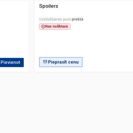
Spoilers
Uzstādīšanas puse
priekšā
Nav noliktavā
Pieprasīt cenu
Pievienot