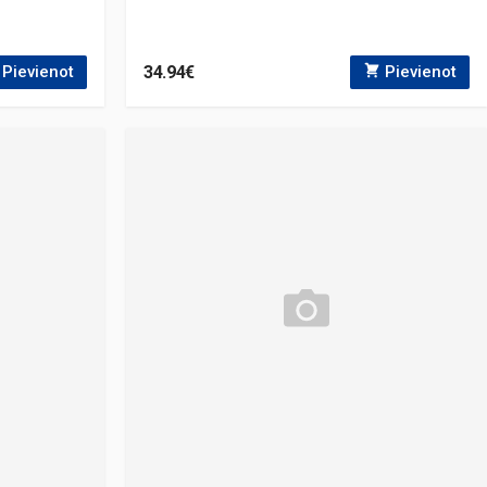
34.94€
Pievienot
Pievienot