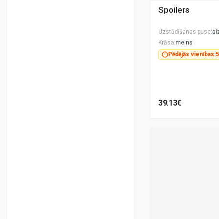
Spoilers
Uzstādīšanas puse
ai
Krāsa
melns
Pēdējās vienības:
5
39.13€