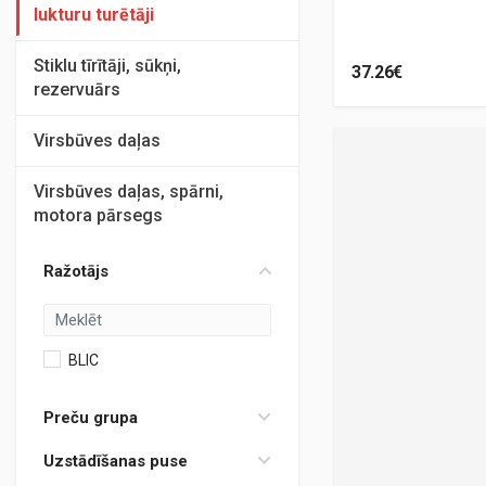
lukturu turētāji
Stiklu tīrītāji, sūkņi,
37.26€
rezervuārs
Virsbūves daļas
Virsbūves daļas, spārni,
motora pārsegs
Ražotājs
BLIC
Preču grupa
Uzstādīšanas puse