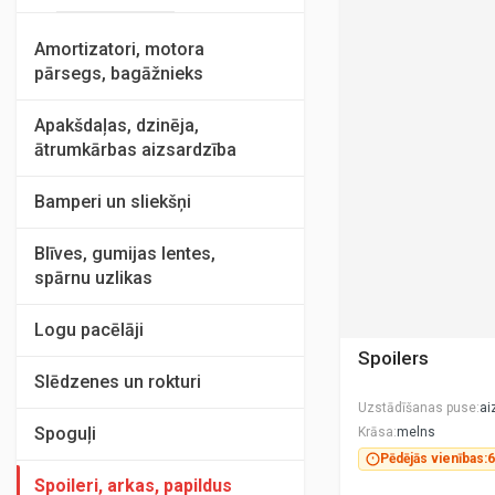
Amortizatori, motora
pārsegs, bagāžnieks
Apakšdaļas, dzinēja,
ātrumkārbas aizsardzība
Bamperi un sliekšņi
Blīves, gumijas lentes,
spārnu uzlikas
Logu pacēlāji
Spoilers
Slēdzenes un rokturi
Uzstādīšanas puse
ai
Spoguļi
Krāsa
melns
Pēdējās vienības:
6
Spoileri, arkas, papildus