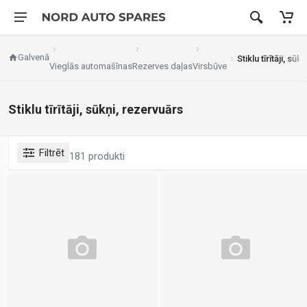
Galvenā
Stiklu tīrītāji, sū
Vieglās automašīnas
Rezerves daļas
Virsbūve
Stiklu tīrītāji, sūkņi, rezervuārs
Filtrēt
181 produkti