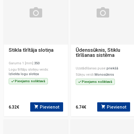
Stikla tīrītāja slotiņa
Ūdenssūknis, Stiklu
tīrīšanas sistēma
Garums 1 [mm]
350
Uzstādīšanas puse
priekšā
Logu tīrītāju slotiņu veids
Izliekta logu slotiņa
Sūkņu veidi
Monosūknis
Pieejams noliktavā
Pieejams noliktavā
Pievienot
Pievienot
6.32€
6.74€