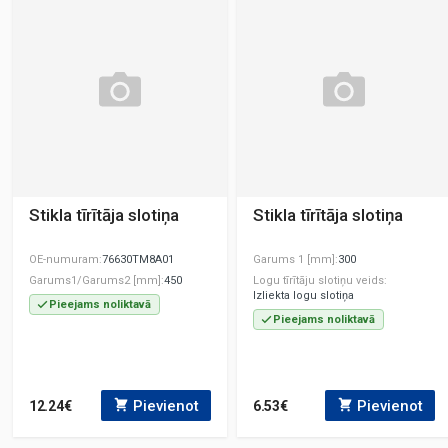
Stikla tīrītāja slotiņa
Stikla tīrītāja slotiņa
OE-numuram
76630TM8A01
Garums 1 [mm]
300
Garums1/Garums2 [mm]
450
Logu tīrītāju slotiņu veids
Izliekta logu slotiņa
Pieejams noliktavā
Pieejams noliktavā
Pievienot
Pievienot
12.24€
6.53€