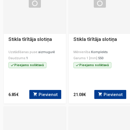
Stikla tīrītāja slotiņa
Stikla tīrītāja slotiņa
Uzstādīšanas puse
aizmugurē
Mērvienība
Komplekts
Daudzums
1
Garums 1 [mm]
550
Pieejams noliktavā
Pieejams noliktavā
Pievienot
Pievienot
6.85€
21.08€