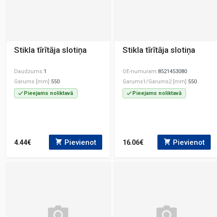
Stikla tīrītāja slotiņa
Stikla tīrītāja slotiņa
Daudzums
1
OE-numuram
8521453080
Garums [mm]
550
Garums1/Garums2 [mm]
550
Pieejams noliktavā
Pieejams noliktavā
Pievienot
Pievienot
4.44€
16.06€