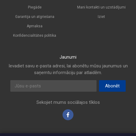
Piegāde
Mani kontakti un uzstādījumi
Garantija un atgriešana
Iziet
Apmaksa
Konfidencialitātes politika
Jaunumi
Ievadiet savu e-pasta adresi, lai abonētu mūsu jaunumus un
saņemtu informāciju par atlaidēm.
E-pasta adrese
Abonēt
Sekojiet mums sociālajos tīklos