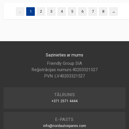
←
1
2
3
4
5
6
7
8
→
Sazinieties ar mums
Friendly Group SIA
Reģistrācijas numurs:40203321527
PVN: LV40203321527
TĀLRUNIS
+371 2571 4444
E-PASTS
info@nordautospares.com