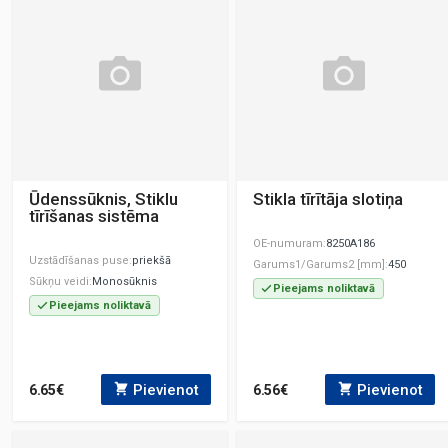
Ūdenssūknis, Stiklu
Stikla tīrītāja slotiņa
tīrīšanas sistēma
OE-numuram
8250A186
Uzstādīšanas puse
priekšā
Garums1/Garums2 [mm]
450
Sūkņu veidi
Monosūknis
Pieejams noliktavā
Pieejams noliktavā
Pievienot
Pievienot
6.65€
6.56€