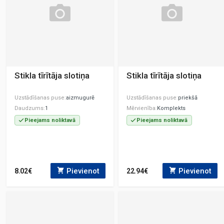
Stikla tīrītāja slotiņa
Stikla tīrītāja slotiņa
Uzstādīšanas puse
aizmugurē
Uzstādīšanas puse
priekšā
Daudzums
1
Mērvienība
Komplekts
Pieejams noliktavā
Pieejams noliktavā
Pievienot
Pievienot
8.02€
22.94€