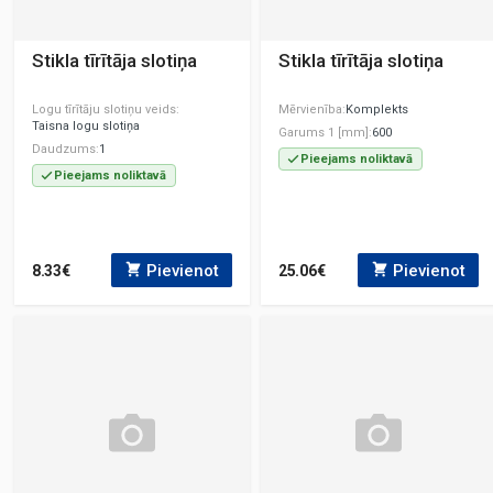
Stikla tīrītāja slotiņa
Stikla tīrītāja slotiņa
Logu tīrītāju slotiņu veids
Mērvienība
Komplekts
Taisna logu slotiņa
Garums 1 [mm]
600
Daudzums
1
Pieejams noliktavā
Pieejams noliktavā
Pievienot
Pievienot
8.33€
25.06€