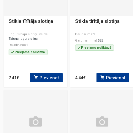
Stikla tīrītāja slotiņa
Stikla tīrītāja slotiņa
Logu tīrītāju slotiņu veids
Daudzums
1
Taisna logu slotiņa
Garums [mm]
525
Daudzums
1
Pieejams noliktavā
Pieejams noliktavā
Pievienot
Pievienot
7.41€
4.44€