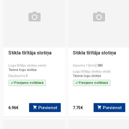
Stikla tīrītāja slotiņa
Stikla tīrītāja slotiņa
Logu tīrītāju slotiņu veids
Garums 1 [mm]
380
Taisna logu slotiņa
Logu tīrītāju slotiņu veids
Daudzums
1
Taisna logu slotiņa
Pieejams noliktavā
Pieejams noliktavā
Pievienot
Pievienot
6.96€
7.75€