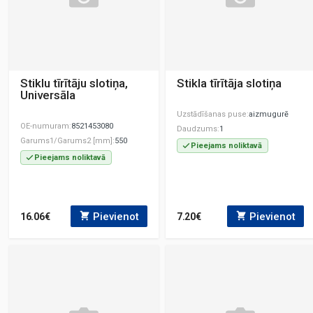
Stiklu tīrītāju slotiņa,
Stikla tīrītāja slotiņa
Universāla
Uzstādīšanas puse
aizmugurē
OE-numuram
8521453080
Daudzums
1
Garums1/Garums2 [mm]
550
Pieejams noliktavā
Pieejams noliktavā
Pievienot
Pievienot
16.06€
7.20€