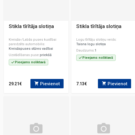
Stikla tīrītāja slotiņa
Stikla tīrītāja slotiņa
Kreisās-/Labās puses kustībai
Logu tīrītāju slotiņu veids
paredzēts automobilis
Taisna logu slotiņa
Kreisāspuses stūres vadībai
Daudzums
1
Uzstādīšanas puse
priekšā
Pieejams noliktavā
Pieejams noliktavā
Pievienot
Pievienot
29.21€
7.13€