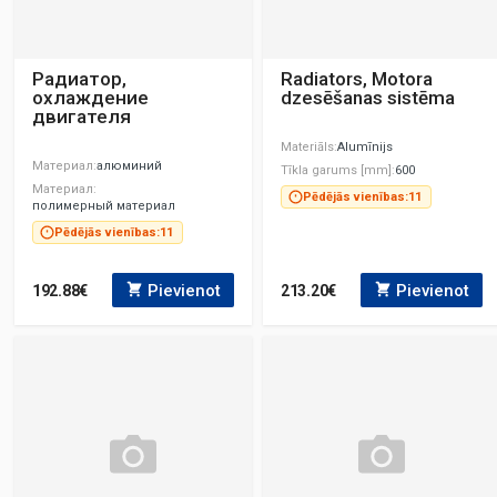
Радиатор,
Radiators, Motora
охлаждение
dzesēšanas sistēma
двигателя
Materiāls
Alumīnijs
Материал
алюминий
Tīkla garums [mm]
600
Материал
Pēdējās vienības:
11
полимерный материал
Pēdējās vienības:
11
Pievienot
Pievienot
192.88€
213.20€