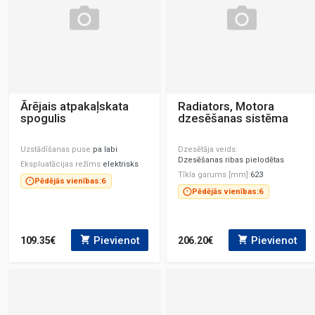
Ārējais atpakaļskata
Radiators, Motora
spogulis
dzesēšanas sistēma
Uzstādīšanas puse
pa labi
Dzesētāja veids
Dzesēšanas ribas pielodētas
Ekspluatācijas režīms
elektrisks
Tīkla garums [mm]
623
Pēdējās vienības:
6
Pēdējās vienības:
6
Pievienot
Pievienot
109.35€
206.20€