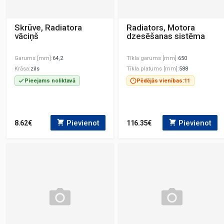
Skrūve, Radiatora
Radiators, Motora
vāciņš
dzesēšanas sistēma
Garums [mm]
64,2
Tīkla garums [mm]
650
Krāsa
zils
Tīkla platums [mm]
588
Pieejams noliktavā
Pēdējās vienības:
11
Pievienot
Pievienot
8.62€
116.35€