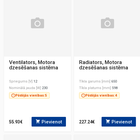
Ventilators, Motora
Radiators, Motora
dzesēšanas sistēma
dzesēšanas sistēma
Spriegums [V]
12
Tīkla garums [mm]
650
Nominālā jauda [W]
230
Tīkla platums [mm]
598
Pēdējās vienības:
5
Pēdējās vienības:
4
Pievienot
Pievienot
55.93€
227.24€