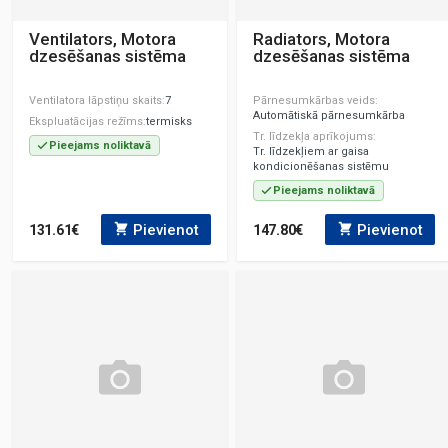
Ventilators, Motora
Radiators, Motora
dzesēšanas sistēma
dzesēšanas sistēma
Ventilatora lāpstiņu skaits
7
Pārnesumkārbas veids
Automātiskā pārnesumkārba
Ekspluatācijas režīms
termisks
Tr. līdzekļa aprīkojums
Pieejams noliktavā
Tr. līdzekļiem ar gaisa
kondicionēšanas sistēmu
Pieejams noliktavā
Pievienot
Pievienot
131.61€
147.80€