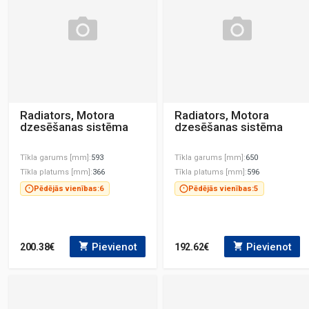
Radiators, Motora
Radiators, Motora
dzesēšanas sistēma
dzesēšanas sistēma
Tīkla garums [mm]
593
Tīkla garums [mm]
650
Tīkla platums [mm]
366
Tīkla platums [mm]
596
Pēdējās vienības:
6
Pēdējās vienības:
5
Pievienot
Pievienot
200.38€
192.62€