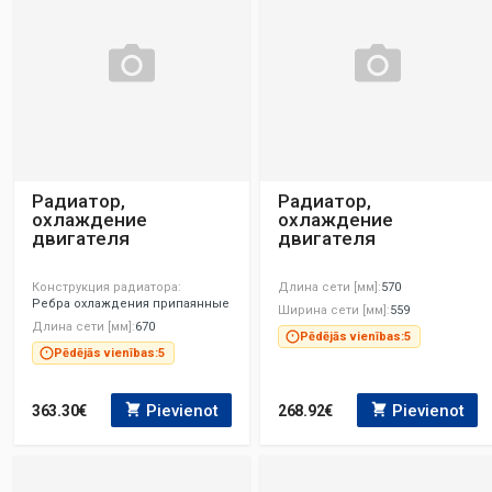
Радиатор,
Радиатор,
охлаждение
охлаждение
двигателя
двигателя
Конструкция радиатора
Длина сети [мм]
570
Ребра охлаждения припаянные
Ширина сети [мм]
559
Длина сети [мм]
670
Pēdējās vienības:
5
Pēdējās vienības:
5
Pievienot
Pievienot
363.30€
268.92€