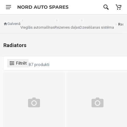
Galvenā
Radi
Vieglās automašīnas
Rezerves daļas
Dzesēšanas sistēma
Radiators
Filtrēt
87 produkti