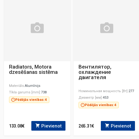
Radiators, Motora
Вентилятор,
dzesēšanas sistēma
охлаждение
двигателя
Materiāls
Alumīnijs
Номинальная мощность [Вт]
277
Tīkla garums [mm]
738
Диаметр [мм]
453
Pēdējās vienības:
4
Pēdējās vienības:
4
Pievienot
Pievienot
133.08€
265.31€