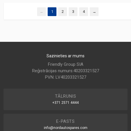
←
1
2
3
4
→
Sazinieties ar mums
Friendly Group SIA
Reģistrācijas numurs:40203321527
PVN: LV40203321527
TĀLRUNIS
+371 2571 4444
E-PASTS
info@nordautospares.com