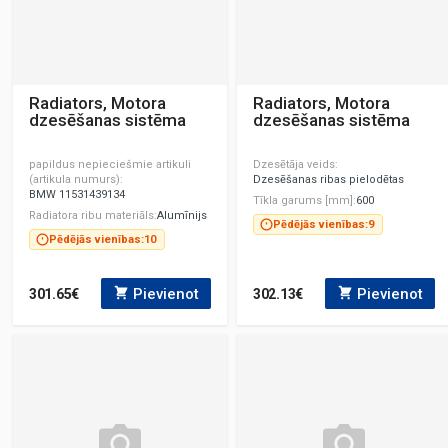
Radiators, Motora
Radiators, Motora
dzesēšanas sistēma
dzesēšanas sistēma
papildus nepieciešmie artikuli
Dzesētāja veids
(artikula numurs)
Dzesēšanas ribas pielodētas
BMW 11531439134
Tīkla garums [mm]
600
Radiatora ribu materiāls
Alumīnijs
Pēdējās vienības:
9
Pēdējās vienības:
10
Pievienot
Pievienot
301.65€
302.13€