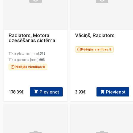
Radiators, Motora
Vāciņš, Radiators
dzesēšanas sistēma
Pēdējās vienības:
8
Tīkla platums [mm]
378
Tīkla garums [mm]
603
Pēdējās vienības:
8
Pievienot
Pievienot
178.39€
3.93€