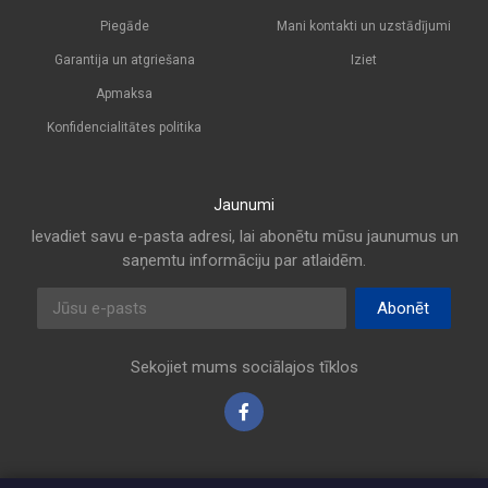
Piegāde
Mani kontakti un uzstādījumi
Garantija un atgriešana
Iziet
Apmaksa
Konfidencialitātes politika
Jaunumi
Ievadiet savu e-pasta adresi, lai abonētu mūsu jaunumus un
saņemtu informāciju par atlaidēm.
E-pasta adrese
Abonēt
Sekojiet mums sociālajos tīklos