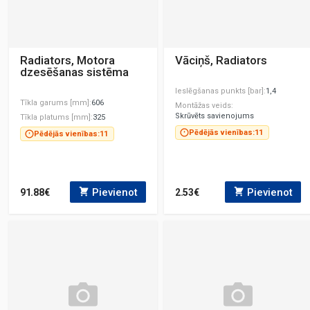
Radiators, Motora
Vāciņš, Radiators
dzesēšanas sistēma
Ieslēgšanas punkts [bar]
1,4
Tīkla garums [mm]
606
Montāžas veids
Skrūvēts savienojums
Tīkla platums [mm]
325
Pēdējās vienības:
11
Pēdējās vienības:
11
Pievienot
Pievienot
91.88€
2.53€