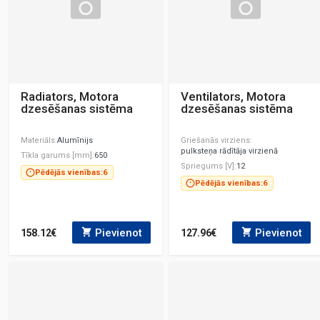
Radiators, Motora
Ventilators, Motora
dzesēšanas sistēma
dzesēšanas sistēma
Materiāls
Alumīnijs
Griešanās virziens
pulksteņa rādītāja virzienā
Tīkla garums [mm]
650
Spriegums [V]
12
Pēdējās vienības:
6
Pēdējās vienības:
6
Pievienot
Pievienot
158.12€
127.96€