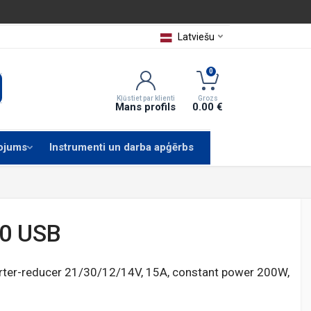
Latviešu
0
Kļūstiet par klienti
Grozs
Mans profils
0.00 €
kojums
Instrumenti un darba apģērbs
00 USB
erter-reducer 21/30/12/14V, 15A, constant power 200W,