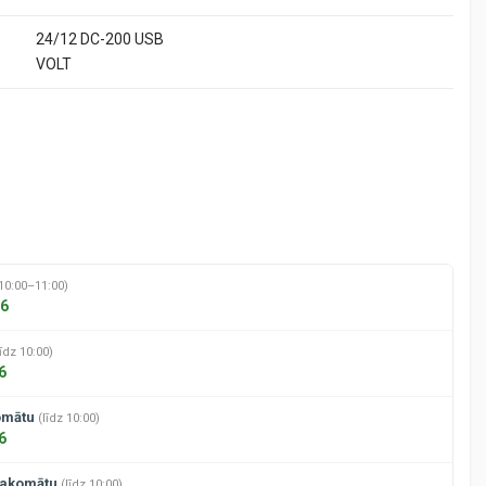
24/12 DC-200 USB
VOLT
10:00–11:00)
26
līdz 10:00)
6
omātu
(līdz 10:00)
6
pakomātu
(līdz 10:00)