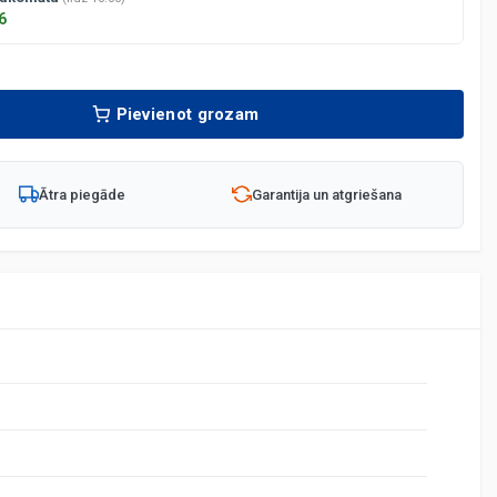
6
Pievienot grozam
Ātra piegāde
Garantija un atgriešana