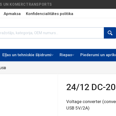
AS UN KOMERCTRANSPORTS
Apmaksa
Konfidencialitātes politika
Eļļas un tehniskie šķidrumi
Riepas
Piederumi un aprī
 USB
24/12 DC-2
Voltage converter (conv
USB 5V/2A)