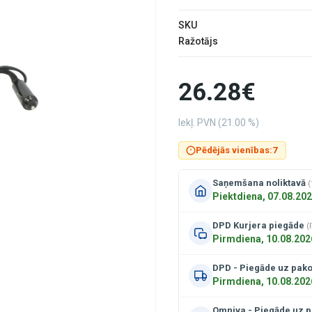
SKU
Ražotājs
26.28€
Iekļ. PVN (21.00 %)
Pēdējās vienības:
7
Saņemšana noliktavā
(
Piektdiena, 07.08.20
DPD Kurjera piegāde
(
Pirmdiena, 10.08.202
DPD - Piegāde uz pak
Pirmdiena, 10.08.202
Omniva - Piegāde uz 