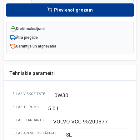
Pievienot grozam
Droši maksājumi
Ātra piegāde
Garantija un atgriešana
Tehniskie parametri
ELLAS VISKOZITĀTE
0W30
ELLAS TILPUMS
5.0 l
ELLAS STANDARTS
VOLVO VCC 95200377
ELLAS API SPECIFIKĀCIJAS
SL