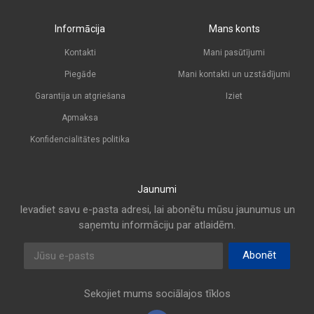
Informācija
Mans konts
Kontakti
Mani pasūtījumi
Piegāde
Mani kontakti un uzstādījumi
Garantija un atgriešana
Iziet
Apmaksa
Konfidencialitātes politika
Jaunumi
Ievadiet savu e-pasta adresi, lai abonētu mūsu jaunumus un
saņemtu informāciju par atlaidēm.
E-pasta adrese
Abonēt
Sekojiet mums sociālajos tīklos