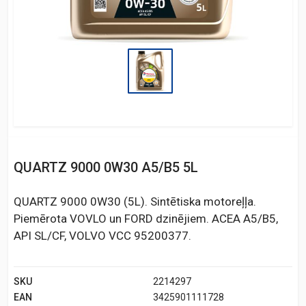
QUARTZ 9000 0W30 A5/B5 5L
QUARTZ 9000 0W30 (5L). Sintētiska motoreļļa.
Piemērota VOVLO un FORD dzinējiem. ACEA A5/B5,
API SL/CF, VOLVO VCC 95200377.
SKU
2214297
EAN
3425901111728