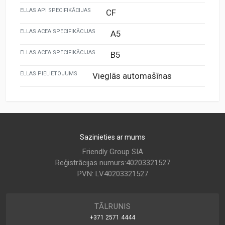
ELLAS API SPECIFIKĀCIJAS
CF
ELLAS ACEA SPECIFIKĀCIJAS
A5
ELLAS ACEA SPECIFIKĀCIJAS
B5
ELLAS PIELIETOJUMS
Vieglās automašīnas
Sazinieties ar mums
Friendly Group SIA
Reģistrācijas numurs:40203321527
PVN: LV40203321527
TĀLRUNIS
+371 2571 4444