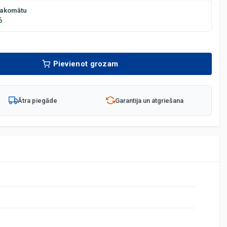
pakomātu
6
Pievienot grozam
Ātra piegāde
Garantija un atgriešana