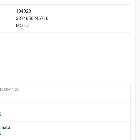
104028
3374650246710
MOTUL
10:00–11:00)
6
omātu
6