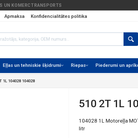
AS UN KOMERCTRANSPORTS
Apmaksa
Konfidencialitātes politika
Eļļas un tehniskie šķidrumi
Riepas
Piederumi un aprī
 1L 104028 104028
510 2T 1L 1
104028 1L Motoreļļa MOT
litr