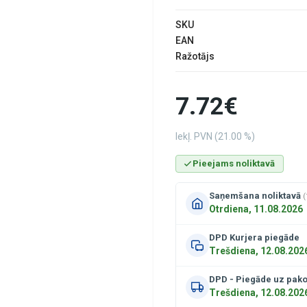
SKU
EAN
Ražotājs
7.72€
Iekļ. PVN (21.00 %)
Pieejams noliktavā
Saņemšana noliktavā
(
Otrdiena, 11.08.2026
DPD Kurjera piegāde
Trešdiena, 12.08.202
DPD - Piegāde uz pak
Trešdiena, 12.08.202