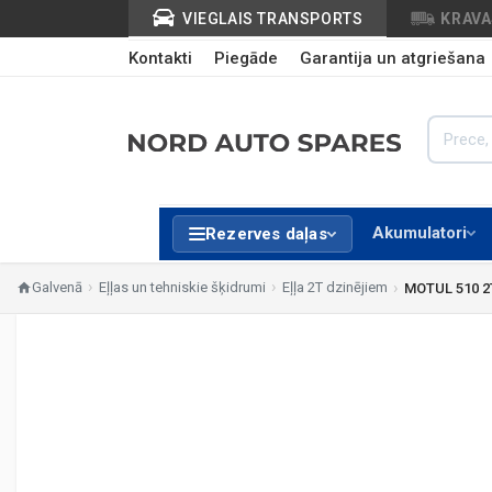
VIEGLAIS TRANSPORTS
KRAV
Kontakti
Piegāde
Garantija un atgriešana
Akumulatori
Rezerves daļas
Galvenā
Eļļas un tehniskie šķidrumi
Eļļa 2T dzinējiem
MOTUL 510 2T