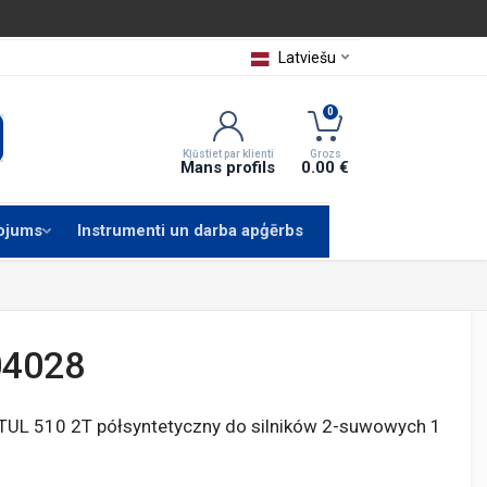
Latviešu
0
Kļūstiet par klienti
Grozs
Mans profils
0.00 €
kojums
Instrumenti un darba apģērbs
04028
UL 510 2T półsyntetyczny do silników 2-suwowych 1