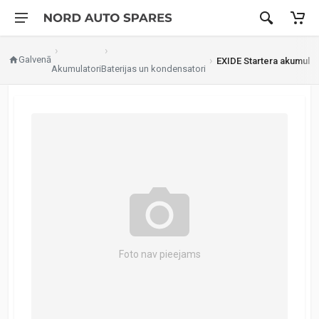
Galvenā
EXIDE Startera akumulat
Akumulatori
Baterijas un kondensatori
Foto nav pieejams