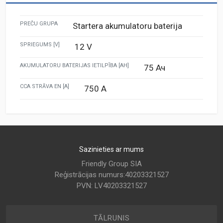
PREČU GRUPA
Startera akumulatoru baterija
SPRIEGUMS [V]
12 V
AKUMULATORU BATERIJAS IETILPĪBA [AH]
75 Ач
CCA STRĀVA EN [A]
750 A
Sazinieties ar mums
Friendly Group SIA
Reģistrācijas numurs:40203321527
PVN: LV40203321527
TĀLRUNIS