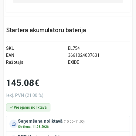
Startera akumulatoru baterija
SKU
EL754
EAN
3661024037631
Ražotājs
EXIDE
145.08€
Iekļ. PVN (21.00 %)
Pieejams noliktavā
Saņemšana noliktavā
(10:00–11:00)
Otrdiena, 11.08.2026