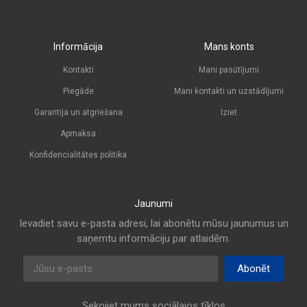
Informācija
Mans konts
Kontakti
Mani pasūtījumi
Piegāde
Mani kontakti un uzstādījumi
Garantija un atgriešana
Iziet
Apmaksa
Konfidencialitātes politika
Jaunumi
Ievadiet savu e-pasta adresi, lai abonētu mūsu jaunumus un
saņemtu informāciju par atlaidēm.
E-pasta adrese
Abonēt
Sekojiet mums sociālajos tīklos