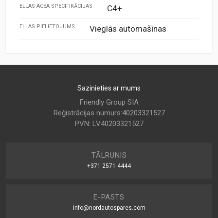
ELLAS ACEA SPECIFIKĀCIJAS
C4+
ELLAS PIELIETOJUMS
Vieglās automašīnas
Sazinieties ar mums
Friendly Group SIA
Reģistrācijas numurs:40203321527
PVN: LV40203321527
TĀLRUNIS
+371 2571 4444
E-PASTS
info@nordautospares.com