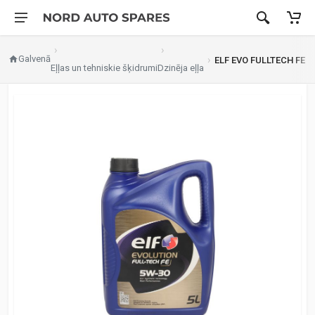
Galvenā
ELF EVO FULLTECH FE 5
Eļļas un tehniskie šķidrumi
Dzinēja eļļa