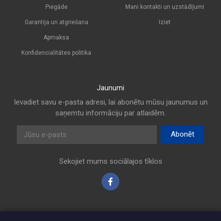
Piegāde
Mani kontakti un uzstādījumi
Garantija un atgriešana
Iziet
Apmaksa
Konfidencialitātes politika
Jaunumi
Ievadiet savu e-pasta adresi, lai abonētu mūsu jaunumus un
saņemtu informāciju par atlaidēm.
E-pasta adrese
Abonēt
Sekojiet mums sociālajos tīklos