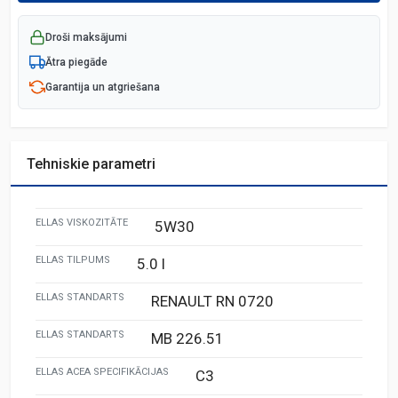
Droši maksājumi
Ātra piegāde
Garantija un atgriešana
Tehniskie parametri
ELLAS VISKOZITĀTE
5W30
ELLAS TILPUMS
5.0 l
ELLAS STANDARTS
RENAULT RN 0720
ELLAS STANDARTS
MB 226.51
ELLAS ACEA SPECIFIKĀCIJAS
C3