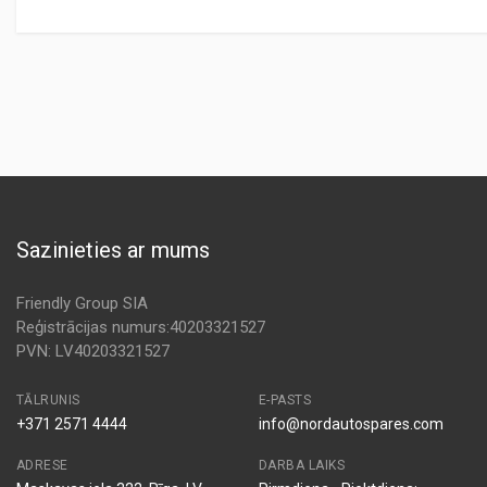
Sazinieties ar mums
Friendly Group SIA
Reģistrācijas numurs:40203321527
PVN: LV40203321527
TĀLRUNIS
E-PASTS
+371 2571 4444
info@nordautospares.com
ADRESE
DARBA LAIKS