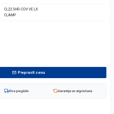
CL22.5HR-COV VE.LX
CLAMP
Pieprasīt cenu
Ātra piegāde
Garantija un atgriešana