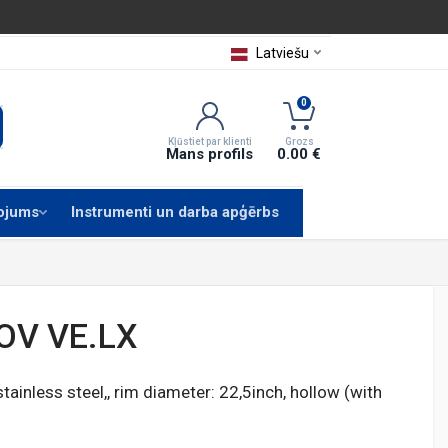
Latviešu
0
Kļūstiet par klienti
Grozs
Mans profils
0.00 €
kojums
Instrumenti un darba apģērbs
OV VE.LX
stainless steel,, rim diameter: 22,5inch, hollow (with