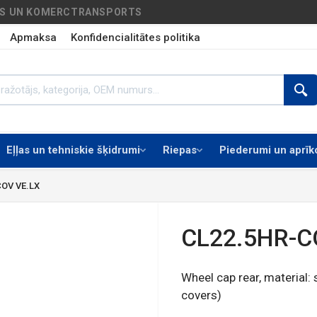
AS UN KOMERCTRANSPORTS
Apmaksa
Konfidencialitātes politika
Eļļas un tehniskie šķidrumi
Riepas
Piederumi un aprī
OV VE.LX
CL22.5HR-C
Wheel cap rear, material: 
covers)