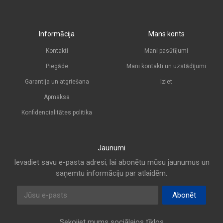
Informācija
Mans konts
Kontakti
Mani pasūtījumi
Piegāde
Mani kontakti un uzstādījumi
Garantija un atgriešana
Iziet
Apmaksa
Konfidencialitātes politika
Jaunumi
Ievadiet savu e-pasta adresi, lai abonētu mūsu jaunumus un
saņemtu informāciju par atlaidēm.
E-pasta adrese
Abonēt
Sekojiet mums sociālajos tīklos