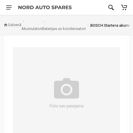
Galvenā
BOSCH Startera akumulat
Akumulatori
Baterijas un kondensatori
Foto nav pieejams