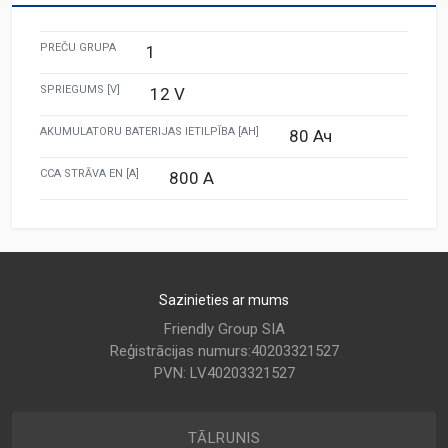
PREČU GRUPA
1
SPRIEGUMS [V]
12 V
AKUMULATORU BATERIJAS IETILPĪBA [AH]
80 Ач
CCA STRĀVA EN [A]
800 A
Sazinieties ar mums
Friendly Group SIA
Reģistrācijas numurs:40203321527
PVN: LV40203321527
TĀLRUNIS