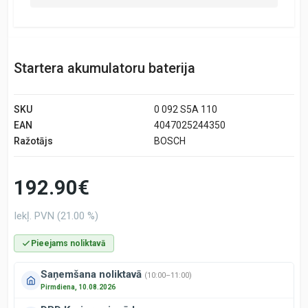
Startera akumulatoru baterija
SKU
0 092 S5A 110
EAN
4047025244350
Ražotājs
BOSCH
192.90€
Iekļ. PVN (21.00 %)
Pieejams noliktavā
Saņemšana noliktavā
(10:00–11:00)
Pirmdiena, 10.08.2026